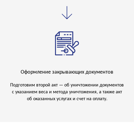
Оставить заявку
Оформление закрывающих документов
Подготовим второй акт — об уничтожении документов
+7
с указанием веса и метода уничтожения, а также акт
об оказанных услугах и счет на оплату.
Соглашаюсь с
политикой
конфиденциальности
Отправить