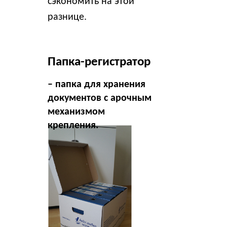
сэкономить на этой
Нажима
Нажима
разнице.
Папка-регистратор
– папка для хранения
документов с арочным
механизмом
крепления.