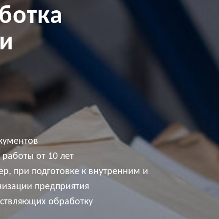
ботка
ри
и
окументов
 работы от 10 лет
р, при подготовке к внутренним и
низации предприятия
ествляющих обработку