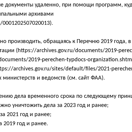
ные документы удаленно, при помощи программ, к
ипальными архивами
nt/0001202507020013).
но производить, обращаясь к Перечню 2019 года, в
ции (https://archives.gov.ru/documents/2019-perec
u/documents/2019-perechen-typdocs-organization.sht
://archives.gov.ru/sites/default/files/2021-pereche
министерств и ведомств (см. сайт ФАА).
жению дела временного срока по следующему прин
ожно уничтожить дела за 2023 год и ранее;
за 2021 год и ранее;
а 2019 год и ранее.