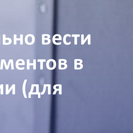
ьно вести
ментов в
и (для