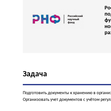
Ро
по
фу
но
ра
Задача
Подготовить документы к хранению в организ
Организовать учет документов с учётом регу