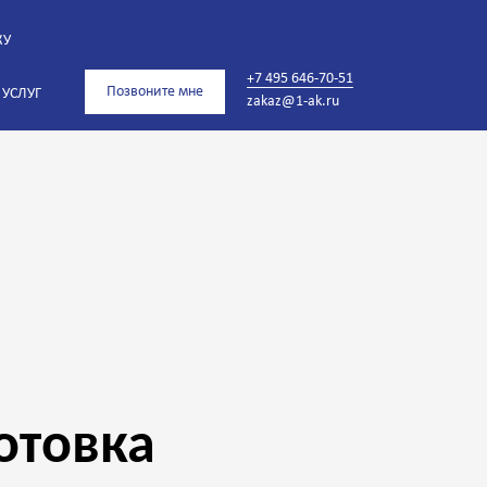
КУ
+7 495 646-70-51
Позвоните мне
 УСЛУГ
zakaz@1-ak.ru
отовка