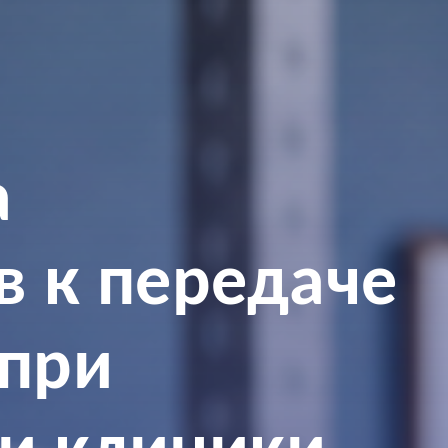
а
в к передаче
 при